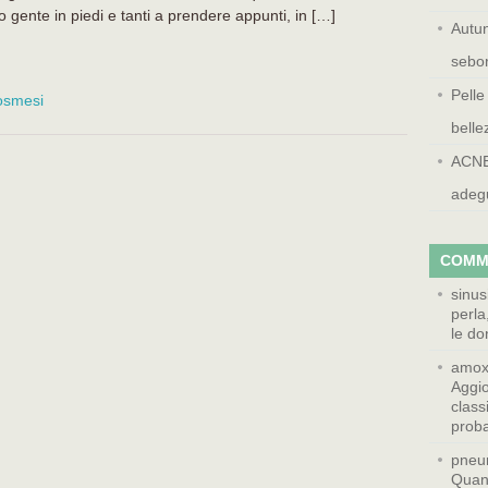
o gente in piedi e tanti a prendere appunti, in […]
Autun
sebor
Pelle
osmesi
belle
ACNE:
adeg
COMM
sinus
perla
le do
amoxi
Aggio
class
prob
pneum
Quan