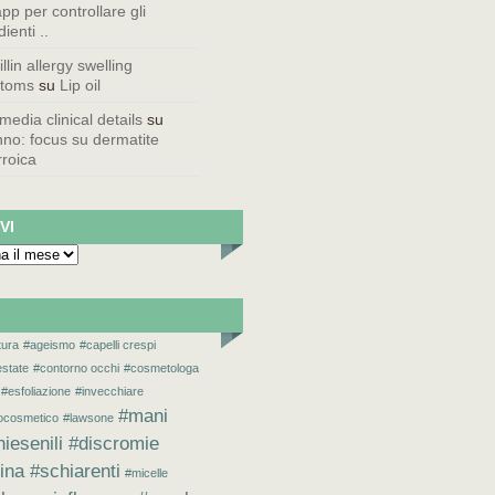
pp per controllare gli
ienti ..
illin allergy swelling
toms
su
Lip oil
 media clinical details
su
no: focus su dermatite
roica
VI
tura
#ageismo
#capelli crespi
estate
#contorno occhi
#cosmetologa
#esfoliazione
#invecchiare
#mani
iocosmetico
#lawsone
iesenili #discromie
ina #schiarenti
#micelle