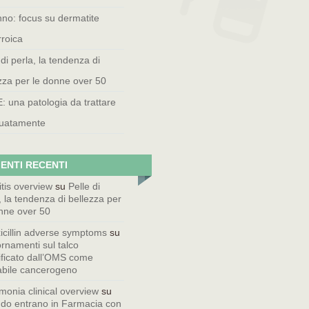
no: focus su dermatite
roica
 di perla, la tendenza di
zza per le donne over 50
 una patologia da trattare
uatamente
ENTI RECENTI
itis overview
su
Pelle di
, la tendenza di bellezza per
nne over 50
cillin adverse symptoms
su
rnamenti sul talco
ificato dall’OMS come
abile cancerogeno
onia clinical overview
su
do entrano in Farmacia con