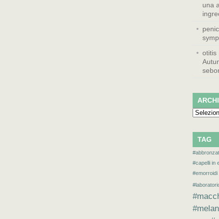
una a
ingred
penic
symp
otitis
Autun
sebor
ARCHI
Archivi
TAG
#abbronza
#capelli in 
#emorroidi
#laborator
#macch
#melan