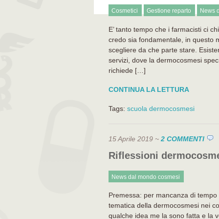
Cosmetici
Gestione reparto
News d
E’ tanto tempo che i farmacisti ci 
credo sia fondamentale, in questo 
scegliere da che parte stare. Esist
servizi, dove la dermocosmesi speci
richiede […]
CONTINUA LA LETTURA
Tags:
scuola dermocosmesi
15 Aprile 2019
~
2 COMMENTI
Riflessioni dermocosm
News dal mondo cosmesi
Premessa: per mancanza di tempo no
tematica della dermocosmesi nei c
qualche idea me la sono fatta e la v