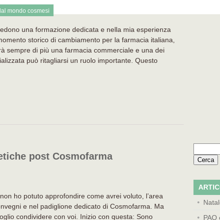
al mondo cosmesi
chiedono una formazione dedicata e nella mia esperienza
momento storico di cambiamento per la farmacia italiana,
erà sempre di più una farmacia commerciale e una dei
alizzata può ritagliarsi un ruolo importante. Questo
Ricerca
etiche post Cosmofarma
per:
ARTIC
n ho potuto approfondire come avrei voluto, l’area
Nata
onvegni e nel padiglione dedicato di Cosmofarma. Ma
oglio condividere con voi. Inizio con questa: Sono
PAO 