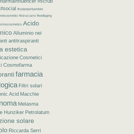
harmainfluencer
#scrub
#social
#solariperbambini
neicosmetici
#struccarsi
#wellaging
Acido
ermocosmetico
onico
Alluminio nei
anti
antitraspiranti
a estetica
cazione
Cosmetici
ci
Cosmofarma
farmacia
ranti
logica
Filtri solari
onic Acid
Macchie
anoma
Melasma
le Hunziker
Petrolatum
zione solare
olo
Riccarda Serri