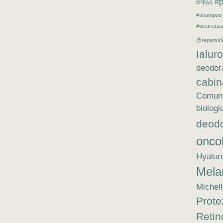
#p
#PFAS
#shampoo
#sicurezza
@repartod
Ialur
deodor
cabin
Comuni
biologi
deodo
onco
Hyalur
Mel
Michel
Prote
Retin