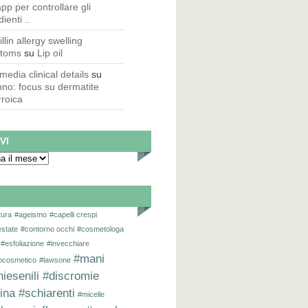
pp per controllare gli
ienti ..
illin allergy swelling
toms
su
Lip oil
 media clinical details
su
no: focus su dermatite
roica
VI
tura
#ageismo
#capelli crespi
estate
#contorno occhi
#cosmetologa
#esfoliazione
#invecchiare
#mani
iocosmetico
#lawsone
iesenili #discromie
ina #schiarenti
#micelle