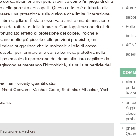
re dei cambiamenti nei pori, si evince come l’impiego di oli a
ella porosità dei capelli. Questo effetto è attribuito alla
Autun
creare una protezione sulla cuticola che limita l’interazione
sebor
la fibra capillare. È stata osservata anche una diminuzione
Pelle
ress da rottura e della tenacità. Con l’applicazione di oli di
ronunciato effetto di protezione del colore. Poiché è
belle
siano molto più piccole delle porzioni proteiche, un
ACNE:
l colore suggerisce che le molecole di olio di cocco
uticola, per formare una densa barriera protettiva nella
adeg
potenziale di riparazione dei danni alla fibra capillare da
agiscono aumentando l’idrofobicità, sia sulla superficie del
.
COMM
sinus
ia Hair Porosity Quantification
perla
ya Nand Gosvami, Vaishali Gode, Sudhakar Mhaskar, Yash
le do
cience
amoxi
Aggio
class
prob
pneum
'iscrizione a Medikey
Quan