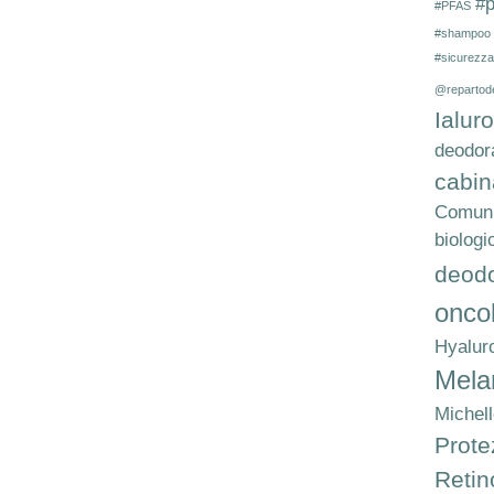
#p
#PFAS
#shampoo
#sicurezza
@repartod
Ialur
deodor
cabin
Comuni
biologi
deodo
onco
Hyalur
Mel
Michel
Prote
Retin