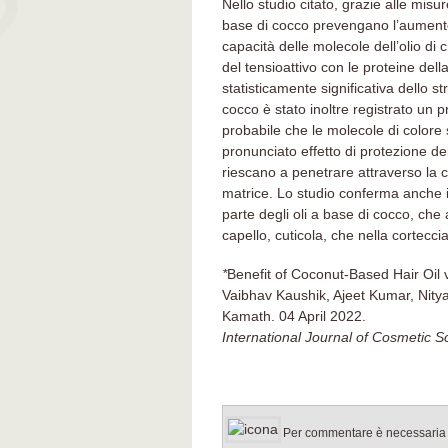
Nello studio citato, grazie alle misu
base di cocco prevengano l’aumento d
capacità delle molecole dell’olio di 
del tensioattivo con le proteine del
statisticamente significativa dello st
cocco è stato inoltre registrato un p
probabile che le molecole di colore 
pronunciato effetto di protezione de
riescano a penetrare attraverso la c
matrice. Lo studio conferma anche il 
parte degli oli a base di cocco, che 
capello, cuticola, che nella corteccia
*
Benefit of Coconut-Based Hair Oil v
Vaibhav Kaushik, Ajeet Kumar, Nit
Kamath. 04 April 2022.
International Journal of Cosmetic S
Per commentare è necessaria l