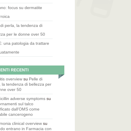
no: focus su dermatite
roica
 di perla, la tendenza di
zza per le donne over 50
 una patologia da trattare
uatamente
ENTI RECENTI
itis overview
su
Pelle di
, la tendenza di bellezza per
nne over 50
cillin adverse symptoms
su
rnamenti sul talco
ificato dall’OMS come
abile cancerogeno
onia clinical overview
su
do entrano in Farmacia con