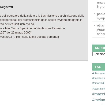
una a
ingred
penic
 dell'operatore della salute e la trasmissione e archiviazione delle
symp
 dati personali del professionista della salute avviene mediante la
to dei requisiti richiesti da
otitis
colare Min. San. - Dipartimento Valutazione Farmaci e
Autun
/1267 del 22 marzo 2000)
sebor
/06/2003 n. 196) sulla tutela dei dati personali
ARCHI
Archivi
TAG
#abbronza
#capelli in 
#emorroidi
#laborator
#macch
#melan