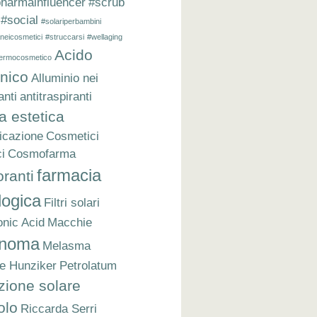
harmainfluencer
#scrub
#social
#solariperbambini
neicosmetici
#struccarsi
#wellaging
Acido
ermocosmetico
onico
Alluminio nei
anti
antitraspiranti
a estetica
cazione
Cosmetici
ci
Cosmofarma
farmacia
ranti
logica
Filtri solari
onic Acid
Macchie
anoma
Melasma
le Hunziker
Petrolatum
zione solare
olo
Riccarda Serri