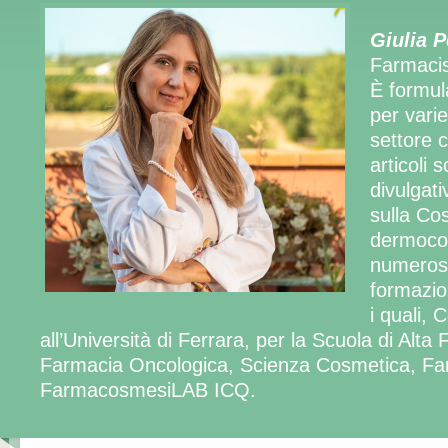
Giulia P
Farmaci
È formul
per vari
settore 
articoli s
divulgativ
sulla Co
dermoco
numerosi
formazio
i quali,
all’Università di Ferrara, per la Scuola di Alta
Farmacia Oncologica, Scienza Cosmetica, F
FarmacosmesiLAB ICQ.