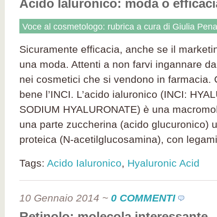
Acido Ialuronico: moda o efficac
Voce al cosmetologo: rubrica a cura di Giulia Pena
Sicuramente efficacia, anche se il marketi
una moda. Attenti a non farvi ingannare dal
nei cosmetici che si vendono in farmacia.
bene l’INCI. L’acido ialuronico (INCI: H
SODIUM HYALURONATE) è una macromole
una parte zuccherina (acido glucuronico) un
proteica (N-acetilglucosamina), con legami 
Tags:
Acido Ialuronico
,
Hyaluronic Acid
10 Gennaio 2014
~
0 COMMENTI
Retinolo: molecola interessante