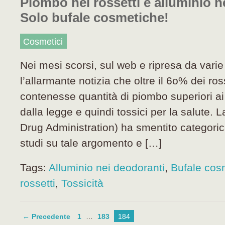
Piombo nei rossetti e alluminio n
Solo bufale cosmetiche!
Cosmetici
Nei mesi scorsi, sul web e ripresa da varie r
l’allarmante notizia che oltre il 6o% dei ro
contenesse quantità di piombo superiori ai l
dalla legge e quindi tossici per la salute.
Drug Administration) ha smentito categori
studi su tale argomento e […]
Tags:
Alluminio nei deodoranti
,
Bufale cos
rossetti
,
Tossicità
← Precedente
1
…
183
184